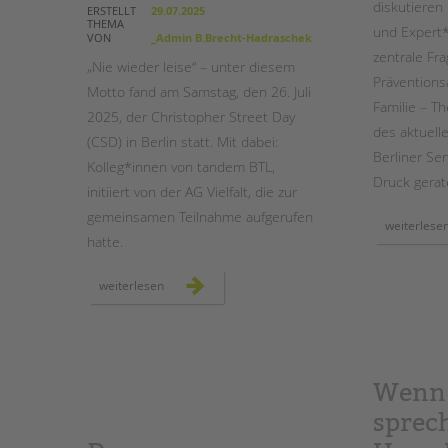
diskutieren
ERSTELLT
29.07.2025
THEMA
und Expert*
VON
_Admin B.Brecht-Hadraschek
zentrale Fr
„Nie wieder leise“ – unter diesem
Präventions
Motto fand am Samstag, den 26. Juli
Familie – T
2025, der Christopher Street Day
des aktuell
(CSD) in Berlin statt. Mit dabei:
Berliner S
Kolleg*innen von tandem BTL,
Druck gerat
initiiert von der AG Vielfalt, die zur
gemeinsamen Teilnahme aufgerufen
weiterlese
hatte.
rückblick
weiterlesen
auf
den
csd
berlin
2025
–
gemeinsam
laut
Wenn 
für
vielfalt
sprec
und
demokratie!