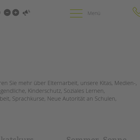
i-
gen
gen
PROFIL | LEITBILD
KARRIERE
HUNG
Bereiche im Überblick
Stellenangebot
Kinder- und Jugendschutz
tandem als Arbe
n Sie mehr über Elternarbeit, unsere Kitas, Medien-,
Unsere Videos
LFE
gendliche, Kinderschutz, Soziales Lernen,
Gesellschafter VdK
NEWS/BLOG
beit, Sprachkurse, Neue Autorität an Schulen,
schoolcoach BTL
N
tandem international
MIE
unkuerzbar
Briefe an Kai
ikatskurs
Sommer, Sonne,