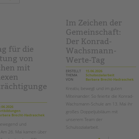
sommerfest
für
2026!
mentor*innen
in
berlin-
schöneberg:
den
Im Zeichen der
„lernort
praxis“
Gemeinschaft:
erfolgreich
gestalten
Der Konrad-
g für die
Wachsmann-
itung von
Werte-Tag
hen mit
ERSTELLT
15.06.2026
exen
THEMA
Schulsozialarbeit
VON
Barbara Brecht-Hadraschek
trächtigunge
Kreativ, bewegt und
im guten
Miteinander
: So feierte die Konrad-
Wachsmann-Schule am 13. Mai ihr
.06.2026
rtbildungen
großes Doppeljubiläum mit
rbara Brecht-Hadraschek
unserem Team der
 bewegend und
Schulsozialarbeit.
 Am 26. Mai kamen über