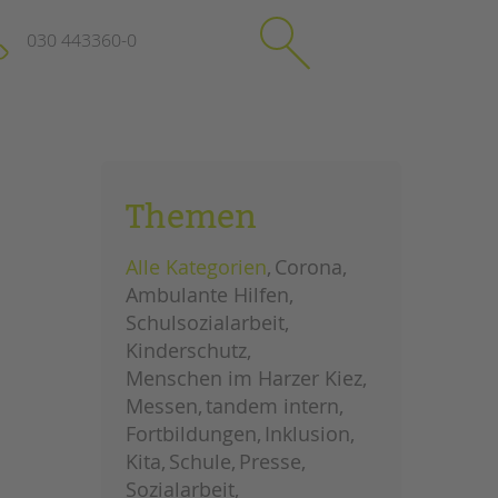
030 443360-0
schließen
KONTAKT
Themen
Suchen
e
Impressum
Alle Kategorien
Corona
itgeberin
Datenschutz
Ambulante Hilfen
Hinweisgebersystem
Schulsozialarbeit
Intranet
Kinderschutz
Menschen im Harzer Kiez
Messen
tandem intern
Fortbildungen
Inklusion
Kita
Schule
Presse
Sozialarbeit