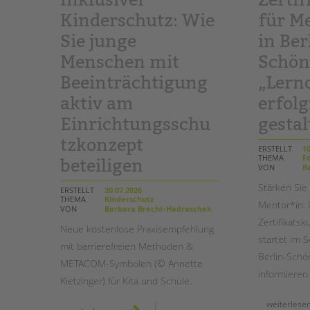
Kinderschutz: Wie
für M
STADTTEILARBEIT
Sie junge
in Ber
Menschen mit
Schön
Beeinträchtigung
„Lerno
aktiv am
erfolg
Einrichtungsschu
gestal
tzkonzept
ERSTELLT
10
THEMA
Fo
beteiligen
VON
Ba
Stärken Sie 
ERSTELLT
20.07.2026
THEMA
Kinderschutz
Mentor*in: 
VON
Barbara Brecht-Hadraschek
Zertifikatsk
Neue kostenlose Praxisempfehlung
startet im 
mit barrierefreien Methoden &
Berlin-Schö
METACOM-Symbolen (© Annette
informieren
Kietzinger) für Kita und Schule.
weiterlese