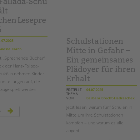
Fallada‑Schu
berlin
am
ält
11.
september
chen Lesepre
2025
5
Schulstationen
.07.2025
Mitte in Gefahr –
nessa Karch
t „Sprechende Bücher“
Ein gemeinsames
ek der Hans‑Fallada-
Plädoyer für ihren
eukölln nehmen Kinder
Erhalt
orstellungen auf, die
t abgespielt werden
ERSTELLT
04.07.2025
THEMA
VON
Barbara Brecht-Hadraschek
Jetzt lesen, warum fünf Schulen in
wenn
n
bücher
Mitte um ihre Schulstationen
sprechen:
hans‑fallada‑schule
kämpfen – und warum es alle
erhält
deutschen lesepreis 2025
angeht.