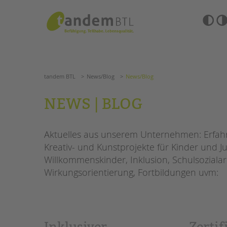
Zum
Navigation
Inhalt
überspringen
springen
Barrierefre
Einstellun
tandem BTL
News/Blog
News/Blog
übersprin
Navigation
überspringen
SUCHE
tandem BTL
News/Blog
News/Blog
ANGEBOTE
NEWS | BLOG
KITA & FRÜHE HILFEN
HILFEN ZUR ERZIE
Aktuelles aus unserem Unternehmen: Erfahre
SCHULE & GANZTAG
EINGLIEDERUNGSHI
Kreativ- und Kunstprojekte für Kinder und Ju
Grundschulen
Willkommenskinder, Inklusion, Schulsozialar
BETREUTES WOHNE
Oberschulen
Wirkungsorientierung, Fortbildungen uvm:
Förderzentren
TANDEM BTL AKADE
Kollegs
EFöB
Zertfikatskurse
Schulbezogene Sozialarbeit
Seminarkalender
Inklusiver
Zertif
Tagesgruppen
Seminarräume