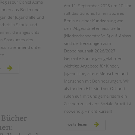
 Regisseur Daniel Abma
Am 11. September 2025 um 10 Uhr
innen aus Berlin über
ruft das Bündnis für ein soziales
agen der Jugendhilfe und
Berlin zu einer Kundgebung vor
arbeit in Schule und
dem Abgeordnetenhaus Berlin
hemen, die angesichts
(Niederkirchnerstraße 5) auf. Anlass
en Sparkurses des
sind die Beratungen zum
enats zunehmend unter
Doppelhaushalt 2026/2027.
en.
Geplante Kürzungen gefährden
wichtige Angebote für Kinder,
film
n
&
Jugendliche, ältere Menschen und
gespräch
„im
Menschen mit Behinderungen. Wir
prinzip
familie“
als tandem BTL sind vor Ort und
im
city
rufen auf, mit uns gemeinsam ein
kino
wedding
Zeichen zu setzen: Soziale Arbeit ist
notwendig – nicht kürzen!
Bücher
kundgebung
weiterlesen
hen:
für
ein
soziales