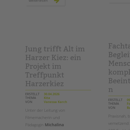
inklusiver
weiterlesen
kinderschutz:
wie
sie
junge
menschen
mit
beeinträchtigung
aktiv
am
einrichtungsschutzkonzept
beteiligen
Fachta
Jung trifft Alt im
Begle
Harzer Kiez: ein
Mensc
Projekt im
kompl
Treffpunkt
Beein
Harzerkiez
n
ERSTELLT
30.04.2026
THEMA
Kita
ERSTELLT
09
VON
Vanessa Karch
THEMA
Fo
VON
Ba
Unter der Leitung von
Praxisnah,
Filmemacherin und
vernetzend:
Pädagogin
Michalina