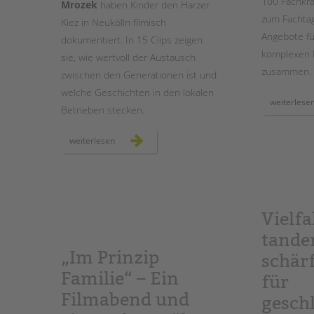
100 Fachkrä
Mrozek
haben Kinder den Harzer
zum Fachtag
Kiez in Neukölln filmisch
Angebote f
dokumentiert. In 15 Clips zeigen
komplexen 
sie, wie wertvoll der Austausch
zusammen.
zwischen den Generationen ist und
welche Geschichten in den lokalen
weiterlese
Betrieben stecken.
jung
weiterlesen
trifft
alt
im
harzer
kiez:
ein
projekt
im
Vielfa
treffpunkt
harzerkiez
tande
„Im Prinzip
schärf
Familie“ – Ein
für
Filmabend und
geschl