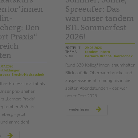
PRESSE
entor*innen
Spreeufer: Das
Magazin
lin-
war unser tandem
eberg: Den
BTL Sommerfest
rt Praxis“
2026!
reich
ERSTELLT
29.06.2026
THEMA
tandem intern
ten
VON
Barbara Brecht-Hadraschek
Rund 330 Kolleg*innen, traumhafter
.07.2026
rtbildungen
Blick auf die Oberbaumbrücke und
rbara Brecht-Hadraschek
ausgelassene Stimmung bis in die
Ihre Professionalität als
späten Abendstunden - das war
Unser praxisnaher
unser Fest 2026.
urs „Lernort Praxis“
September 2026 in
sommer,
weiterlesen
sonne,
neberg – jetzt
spreeufer:
das
 und anmelden!
war
unser
tandem
btl
zertifikatskurs
n