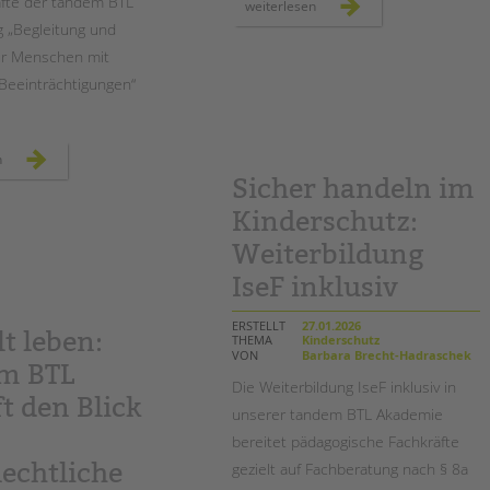
fte der tandem BTL
im
weiterlesen
zeichen
 „Begleitung und
der
gemeinschaft:
ür Menschen mit
der
konrad-
Beeinträchtigungen“
wachsmann-
werte-
tag
fachtag
n
für
Sicher handeln im
die
begleitung
von
Kinderschutz:
menschen
mit
Weiterbildung
komplexen
beeinträchtigungen
IseF inklusiv
ERSTELLT
27.01.2026
lt leben:
THEMA
Kinderschutz
VON
Barbara Brecht-Hadraschek
m BTL
Die Weiterbildung IseF inklusiv in
t den Blick
unserer tandem BTL Akademie
bereitet pädagogische Fachkräfte
echtliche
gezielt auf Fachberatung nach § 8a