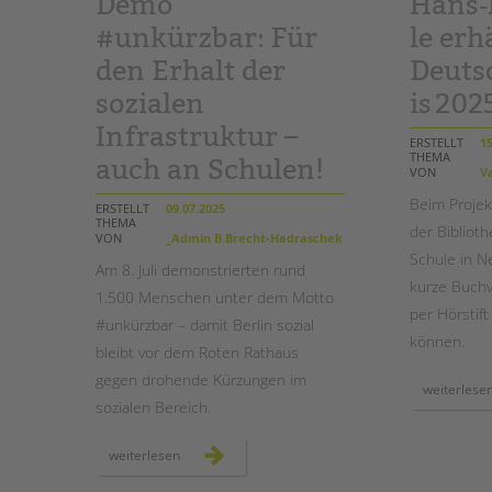
Demo
Hans‑
#unkürzbar: Für
le erh
den Erhalt der
Deuts
sozialen
is 202
Infrastruktur –
ERSTELLT
15
THEMA
auch an Schulen!
VON
Va
Beim Projek
ERSTELLT
09.07.2025
THEMA
der Biblioth
VON
_Admin B.Brecht-Hadraschek
Schule in N
Am
8. Juli
demonstrierten rund
kurze Buchv
1.500 Menschen unter dem Motto
per Hörstif
#unkürzbar – damit Berlin sozial
können.
bleibt vor dem Roten Rathaus
gegen drohende Kürzungen im
weiterlese
sozialen Bereich.
demo
weiterlesen
#unkürzbar:
für