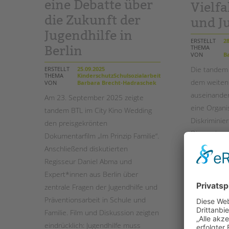
eine Debatte über
Vielfa
die Zukunft der
und J
Jugendhilfe in
ERSTELLT
28
Berlin
THEMA
VON
Ba
Die tandem 
ERSTELLT
25.09.2025
THEMA
KinderschutzSchulsozialarbeitSozialarbeit
dem weiten F
VON
Barbara Brecht-Hadraschek
auseinander
Am 23. September 2025 zeigte
eine Organis
tandem BTL im City Kino Wedding
Diskriminier
den preisgekrönten
Dimensionen
Dokumentarfilm „Im Prinzip Familie“.
dieses Eng
Anschließend diskutierten
Vielfalt am
Regisseur Daniel Abma und
Fachtag „Ges
Expert*innen aus Berlin über
Queerness –
zentrale Fragen der Jugendhilfe und
Präventionsarbeit in Schule und
weiterlese
Familie. Film und Diskussion zeigten
eindrücklich: Jugendhilfe muss