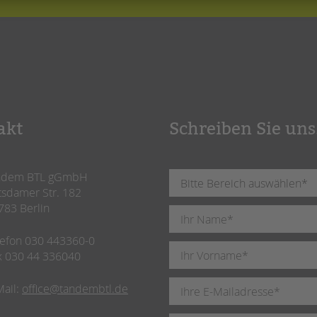
akt
Schreiben Sie uns
ndem BTL gGmbH
tsdamer Str. 182
783 Berlin
lefon 030 443360-0
x 030 44 336040
Mail:
office@tandembtl.de