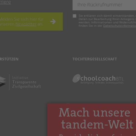
rriere
Pflichtfeld
Sie erklären sich damit einverstanden, 
Melden Sie sich hier für
Daten zur Bearbeitung Ihres Anliegens
werden. Informationen und Widerrufsh
unseren
Newsletter
an.
finden Sie in der
Datenschutzinformati
RSTÜTZEN
TOCHTERGESELLSCHAFT
nach oben