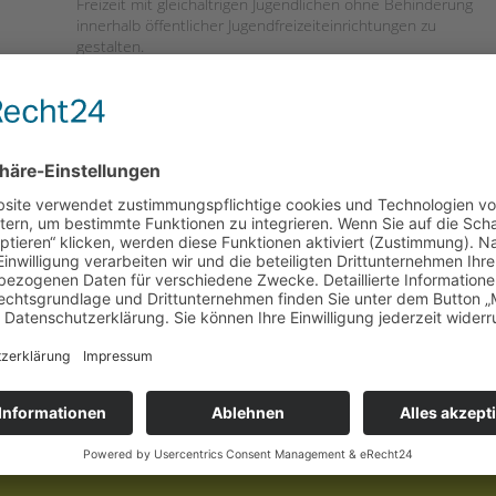
Freizeit mit gleichaltrigen Jugendlichen ohne Behinderung
innerhalb öffentlicher Jugendfreizeiteinrichtungen zu
gestalten.
Inklusive Jugend
Einrichtungsleitung: Cornelia Schlemm
E-Mail:
cornelia.schlemm@tandembtl.de
Telefon:
0170 4563684 / 0151 54200364
weitere Informationen