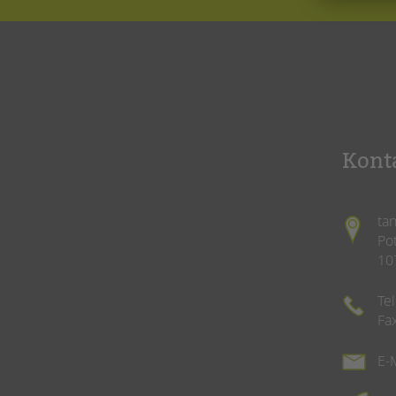
Kont
ta
Po
10
Te
Fa
E-