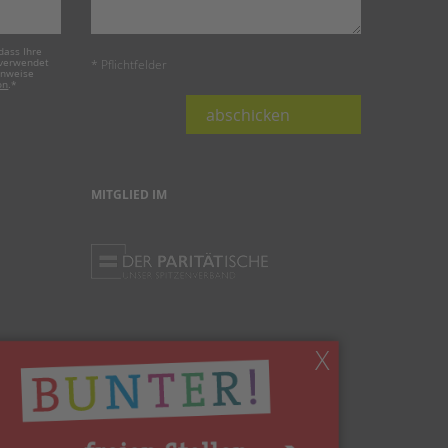
dass Ihre
 verwendet
* Pflichtfelder
inweise
on
.
*
abschicken
MITGLIED IM
X
Ihnen gefällt, was Sie lesen?
Dann teilen Sie es mit anderen!