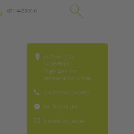
030 443360-0
schließen
KONTAKT
Hüttenweg 40
Suchen
14195 Berlin
e
Impressum
Gegenüber vom
itgeberin
Datenschutz
Sekretariat der Schule
Hinweisgebersystem
Intranet
030 902998026 (SBS)
Mo–Fr 9–14 Uhr
biesalski-schule.de/