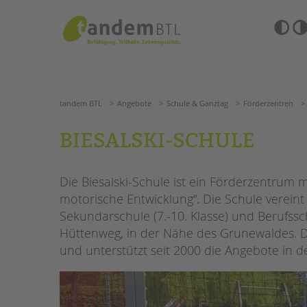
Zum
Navigation
Inhalt
überspringen
springen
Barrierefre
Einstellun
tandem BTL
Angebote
Schule & Ganztag
Förderzent
übersprin
Navigation
überspringen
SUCHE
tandem BTL
Angebote
Schule & Ganztag
Förderzentren
ANGEBOTE
BIESALSKI-SCHULE
KITA & FRÜHE HILFEN
HILFEN ZUR ERZIE
Die Biesalski-Schule ist ein Förderzentrum
SCHULE & GANZTAG
EINGLIEDERUNGSHI
motorische Entwicklung“. Die Schule vereint G
Grundschulen
Sekundarschule (7.-10. Klasse) und Berufss
BETREUTES WOHNE
Oberschulen
Hüttenweg, in der Nähe des Grunewaldes. D
Förderzentren
und unterstützt seit 2000 die Angebote in d
TANDEM BTL AKADE
Kollegs
EFöB
Zertfikatskurse
Schulbezogene Sozialarbeit
Seminarkalender
Tagesgruppen
Seminarräume