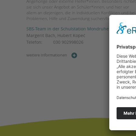
Angehörige oder externe Helfer*innen. Besonders richtet
sie sich unser Angebot an Schüler*innen, und hier vor
allem an diejenigen, die in individuellen Konflikten und bei
Problemen, Hilfe und Zuwendung suchen/benötigen.
SBS-Team in der Schulstation Mondruhe
Margerit Bach, Hubert Kopeć
Telefon:
030 902998026
weitere Informationen