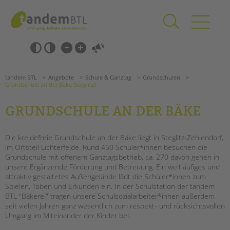
Zum
Navigation
Inhalt
überspringen
springen
Navigation
Barrierefrei-
überspringen
Einstellungen
überspringen
ANGEBOTE
tandem BTL
Angebote
Schule & Ganztag
Grundschulen
KITA & FRÜHE HILFEN
Grundschule an der Bäke (Steglitz)
GRUNDSCHULE AN DER BÄKE
SCHULE & GANZTAG
Grundschulen
Die kreidefreie Grundschule an der Bäke liegt in Steglitz-Zehlendorf,
Oberschulen
im Ortsteil Lichterfelde. Rund 450 Schüler*innen besuchen die
Förderzentren
Grundschule mit offenem Ganztagsbetrieb, ca. 270 davon gehen in
Kollegs
unsere Ergänzende Förderung und Betreuung. Ein weitläufiges und
attraktiv gestaltetes Außengelände lädt die Schüler*innen zum
EFöB
Spielen, Toben und Erkunden ein. In der Schulstation der tandem
Schulbezogene Sozialarbeit
BTL "Bäkerei" tragen unsere Schulsozialarbeiter*innen außerdem
Tagesgruppen
seit vielen Jahren ganz wesentlich zum respekt- und rücksichtsvollen
Suchen
Umgang im Miteinander der Kinder bei.
HILFEN ZUR ERZIEHUNG