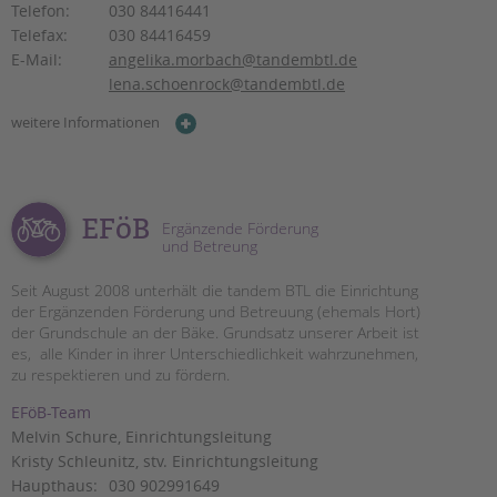
tandem international
Telefon:
030 84416441
Telefax:
030 84416459
KARRIERE
E-Mail:
angelika.morbach@tandembtl.de
Stellenangebote
lena.schoenrock@tandembtl.de
tandem als Arbeitgeberin
weitere Informationen
NEWS/BLOG
unkuerzbar
Briefe an Kai
EFöB
Ergänzende Förderung
und Betreung
PRESSE
Seit August 2008 unterhält die tandem BTL die Einrichtung
der Ergänzenden Förderung und Betreuung (ehemals Hort)
Magazin
der Grundschule an der Bäke. Grundsatz unserer Arbeit ist
KONTAKT
es, alle Kinder in ihrer Unterschiedlichkeit wahrzunehmen,
zu respektieren und zu fördern.
Impressum
Datenschutz
EFöB-Team
Hinweisgebersystem
Melvin Schure, Einrichtungsleitung
Intranet
Kristy Schleunitz, stv. Einrichtungsleitung
Haupthaus:
030 902991649