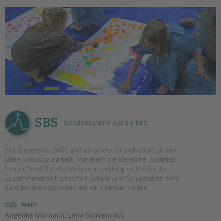
EINGLIEDERUNGSHILFE
BETREUTES WOHNEN
TANDEM BTL AKADEMIE
Zertfikatskurse
Seminarkalender
Seminarräume
SBS
Schulbezogene Sozialarbeit
STADTTEILARBEIT
PROFIL | LEITBILD
Seit Dezember 2001 gibt es an der Grundschule an der
Bäke Schulsozialarbeit. Vor allem die Bereiche „Soziales
Bereiche im Überblick
Lernen“ und Streitschlichterausbildung bieten für die
Kinder- und Jugendschutz
Zusammenarbeit zwischen Schule und Schulstation sehr
Unsere Videos
gute Betätigungsfelder, die wir intensiv nutzen.
Gesellschafter VdK
SBS-Team
schoolcoach BTL
Angelika Morbach, Lena Schoenrock