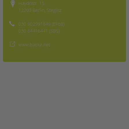
Haydnstr. 15
12203 Berlin, Steglitz
030 902991649 (EFöB)
030 84416441 (SBS)
www.baeke.net