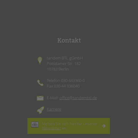
Kontakt
tandem BTL gGmbH
Potsdamer Str. 182
10783 Berlin
Telefon 030 443360-0
Fax 030 44 336040
E-Mail:
office@tandembtl.de
Karriere
Melden Sie sich hier für unseren
Newsletter
an.